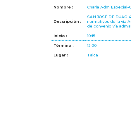
Nombre :
Charla Adm Especial-
SAN JOSÉ DE DUAO 4º 
Descripción :
normativos de la vía 
de convenio vía admis
Inicio :
10:15
Término :
13:00
Lugar :
Talca