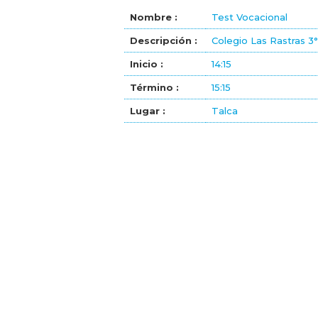
Nombre :
Test Vocacional
Descripción :
Colegio Las Rastras 3°
Inicio :
14:15
Término :
15:15
Lugar :
Talca